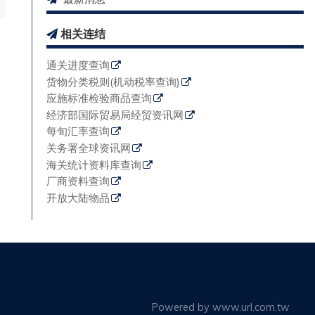
相关连结
通关进度查询
货物分类税则(机动税率查询)
应施标准检验商品查询
经济部国际贸易局经贸资讯网
每旬汇率查询
关务署全球资讯网
海关统计资料库查询
厂商资料查询
开放大陆物品
Powered by
www.url.com.tw