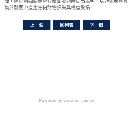
間，陪同海關關員全程驗關並適時提出說明，以避免顧客貨
物於驗關中產生任何財物損失與權益受損。
上一個
回列表
下一個
Powered by
www.url.com.tw