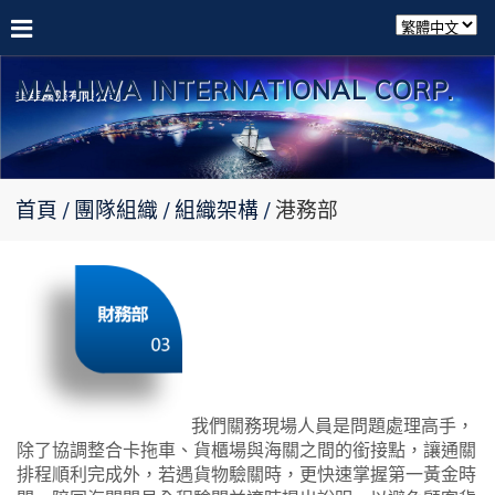
MAI HWA INTERNATIONAL CORP.
首頁
團隊組織
組織架構
港務部
我們關務現場
人員
是問題處理高手，
除了協調整合卡拖車、貨櫃場與海關之間的銜接點，讓通關
排程順利完成外，若遇貨物驗關時，更快速掌握第一黃金時