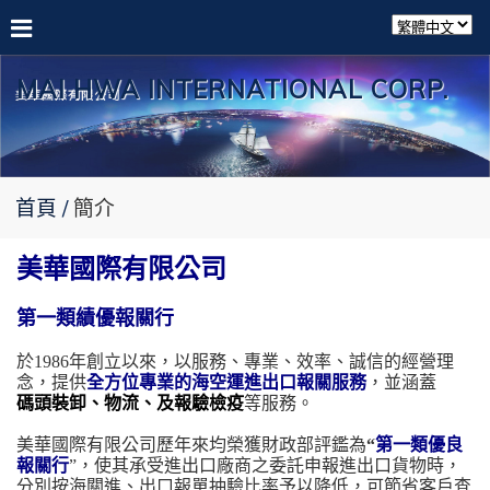
MAI HWA INTERNATIONAL CORP.
首頁
簡介
美華國際有限公司
第一類績優報關行
於
1986
年創立以來
，
以服務、專業、效率、
誠信
的
經營
理
念
，
提供
全方位
專業的海空運進出口報關服務
，並涵蓋
碼頭裝卸
、物流、及報驗檢疫
等服務
。
美華國際有限公司
歷年來均榮獲財政部評鑑為
“
第一類優良
報關行
”
，
使
其承受進出口廠商之委託申報進出口貨物時，
分別按海關進、出口報單抽驗比率予以降低，可節省客戶查